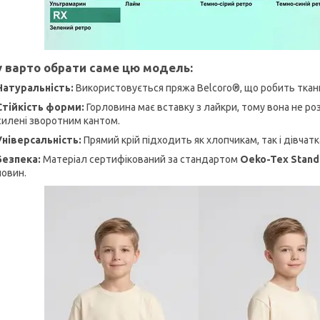
 варто обрати саме цю модель:
Натуральність:
Використовується пряжа Belcoro®, що робить тканин
Стійкість форми:
Горловина має вставку з лайкри, тому вона не роз
силені зворотним кантом.
Універсальність:
Прямий крій підходить як хлопчикам, так і дівчатк
Безпека:
Матеріал сертифікований за стандартом
Oeko-Tex Stand
човин.