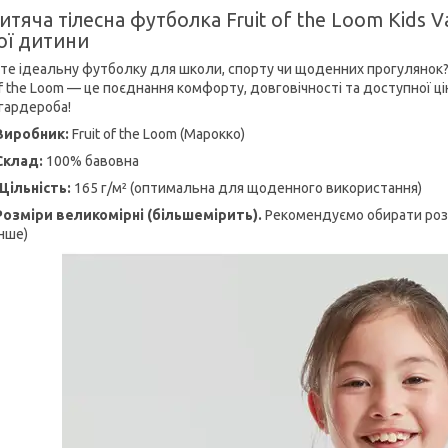
итяча тілесна футболка Fruit of the Loom Kids 
ої дитини
те ідеальну футболку для школи, спорту чи щоденних прогуляно
of the Loom — це поєднання комфорту, довговічності та доступної ц
 гардероба!
Виробник:
Fruit of the Loom (Марокко)
Склад:
100% бавовна
Щільність:
165 г/м² (оптимальна для щоденного використання)
Розміри
великомірні (більшемірить).
Рекомендуємо обирати розм
нше)