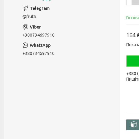
@frut5
Готов
164 
+380734697910
Показ
+380734697910
+380 (
Пишіть