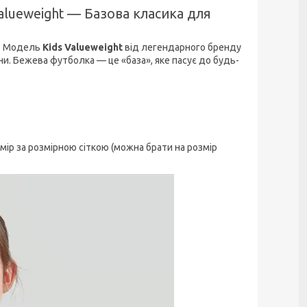
Valueweight — Базова класика для
к? Модель
Kids Valueweight
від легендарного бренду
іни. Бежева футболка — це «база», яке пасує до будь-
ір за розмірною сіткою (можна брати на розмір