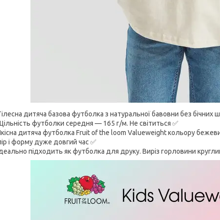
Тілесна дитяча базова футболка з натуральної бавовни без бічних шв
Щільність футболки середня — 165 г/м. Не світиться ✅
Якісна дитяча футболка Fruit of the loom Valueweight кольору бежев
ір і форму дуже довгий час ✅
Ідеально підходить як футболка для друку. Виріз горловини кругли