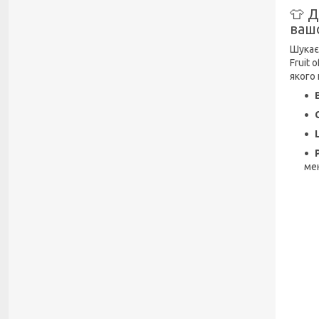
👕 Д
ваш
Шукає
Fruit 
якого
ме