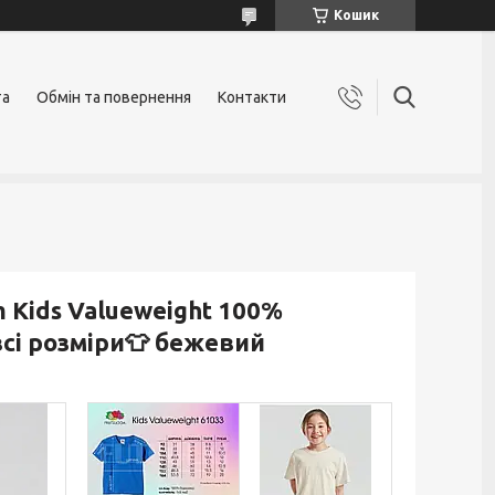
Кошик
та
Обмін та повернення
Контакти
m Kids Valueweight 100%
всі розміри👕 бежевий