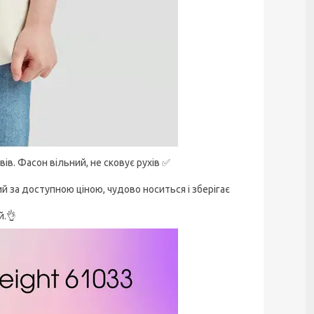
ів. Фасон вільний, не сковує рухів ✅
ий за доступною ціною, чудово носиться і зберігає
й.👌