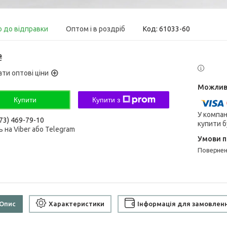
о до відправки
Оптом і в роздріб
Код:
61033-60
₴
ати оптові ціни
Купити
Купити з
У компан
73) 469-79-10
купити б
 на Viber або Telegram
поверне
Опис
Характеристики
Інформація для замовлен