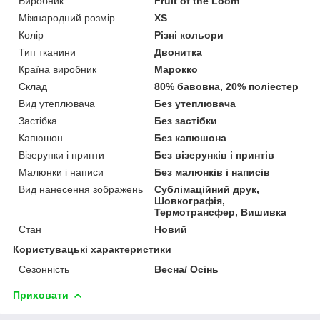
Виробник
Fruit of the Loom
Міжнародний розмір
XS
Колір
Різні кольори
Тип тканини
Двонитка
Країна виробник
Марокко
Склад
80% бавовна, 20% поліестер
Вид утеплювача
Без утеплювача
Застібка
Без застібки
Капюшон
Без капюшона
Візерунки і принти
Без візерунків і принтів
Малюнки і написи
Без малюнків і написів
Вид нанесення зображень
Сублімаційний друк,
Шовкографія,
Термотрансфер, Вишивка
Стан
Новий
Користувацькі характеристики
Сезонність
Весна/ Осінь
Приховати