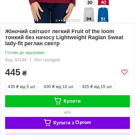
Жіночий світшот легкий Fruit of the loom
тонкий без начосу Lightweight Raglan Sweat
lady-fit реглан светр
Готово до відправки
Код: 62146
Опт і роздріб
445
₴
435 ₴
від 5 шт.
430 ₴
від 10 шт.
425 ₴
від 15 шт.
Купити
або
Купити з