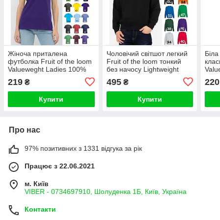
Жіноча приталена
Чоловічий світшот легкий
Біла
футболка Fruit of the loom
Fruit of the loom тонкий
клас
Valueweght Ladies 100%
без начосу Lightweight
Valu
бавовна однотонна lady fit
Raglan Sweat без флісу
базо
219
495
220
₴
₴
реглан светр
Купити
Купити
Про нас
97% позитивних з 1331 відгука за рік
Працює з 22.06.2021
м. Київ
VIBER - 0734697910, Шолуденка 1Б, Київ, Україна
Контакти