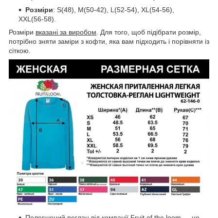
Розміри
: S(48), M(50-42), L(52-54), XL(54-56),
XXL(56-58).
Розміри
вказані за виробом
. Для того, щоб підібрати розмір,
потрібно зняти заміри з кофти, яка вам підходить і порівняти із
сіткою.
Полегшений реглан від компанії Fruit of the loom — це