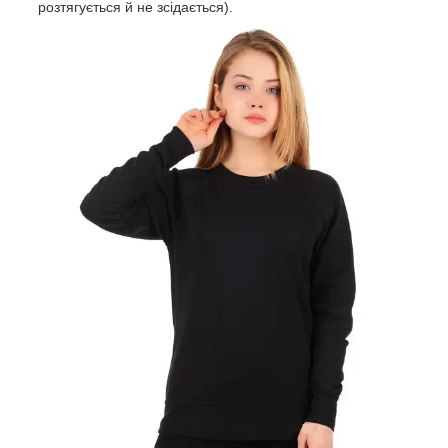
розтягується й не зсідається).