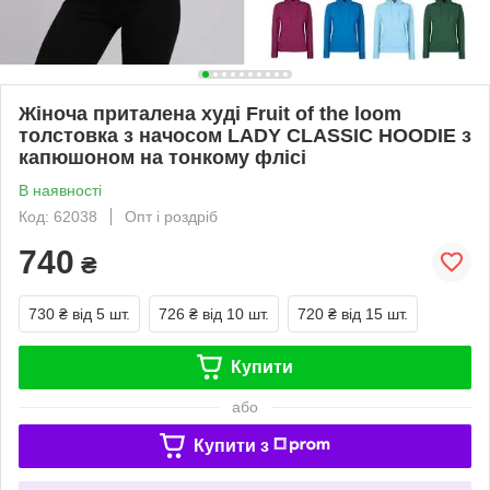
Жіноча приталена худі Fruit of the loom
толстовка з начосом LADY CLASSIC HOODIE з
капюшоном на тонкому флісі
В наявності
Код: 62038
Опт і роздріб
740
₴
730 ₴
від 5 шт.
726 ₴
від 10 шт.
720 ₴
від 15 шт.
Купити
або
Купити з