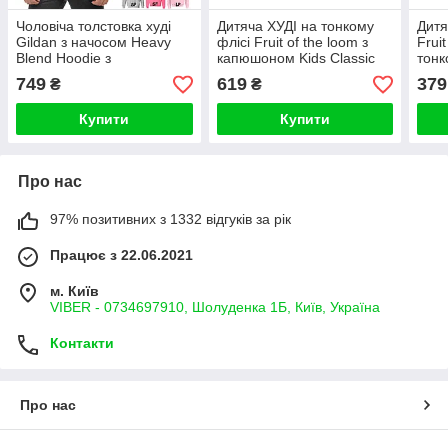
Чоловіча толстовка худі
Дитяча ХУДІ на тонкому
Дитя
Gildan з начосом Heavy
флісі Fruit of the loom з
Frui
Blend Hoodie з
капюшоном Kids Classic
тонк
капюшоном на тонкому
Hooded Sweat 62043
Регл
749
619
379
₴
₴
флісі
swea
Купити
Купити
Про нас
97% позитивних з 1332 відгуків за рік
Працює з 22.06.2021
м. Київ
VIBER - 0734697910, Шолуденка 1Б, Київ, Україна
Контакти
Про нас