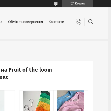
Кошик
та
Обмін та повернення
Контакти
а Fruit of the loom
екс