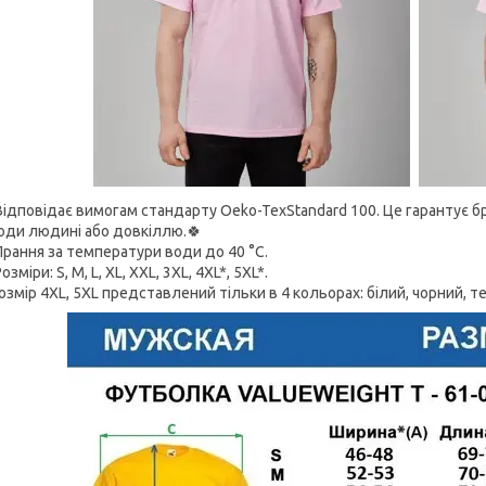
Відповідає вимогам стандарту Oeko-TexStandard 100. Це гарантує б
оди людині або довкіллю.🍀
Прання за температури води до 40 °C.
озміри: S, M, L, XL, XXL, 3XL, 4XL*, 5XL*.
озмір 4XL, 5XL представлений тільки в 4 кольорах: білий, чорний, те