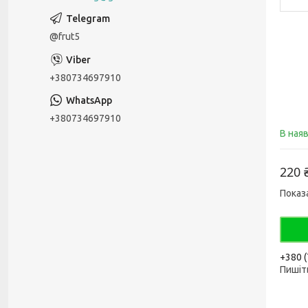
@frut5
+380734697910
+380734697910
В ная
220 
Показ
+380 (
Пишіть