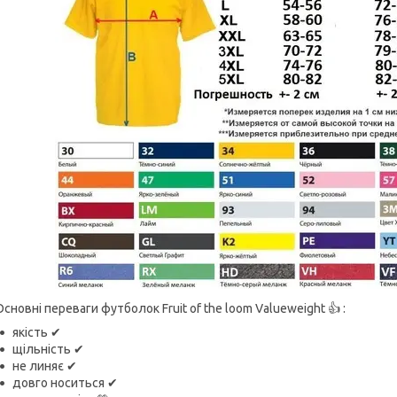
Основні переваги футболок Fruit of the loom Valueweight 👍 :
якість ✔
щільність ✔
не линяє ✔
довго носиться ✔