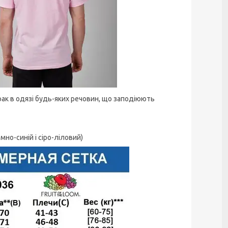
рак в одязі будь-яких речовин, що заподіюють
мно-синій і сіро-ліловий)