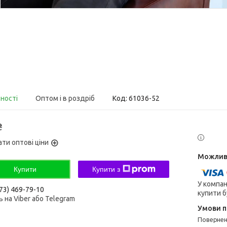
вності
Оптом і в роздріб
Код:
61036-52
₴
ати оптові ціни
Купити
Купити з
У компан
73) 469-79-10
купити б
 на Viber або Telegram
поверне