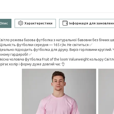
Опис
Характеристики
Інформація для замовлен
Світло рожева базова футболка з натуральної бавовни без бічних шв
Щільність футболки середня — 165 г/м. Не світиться ✅
Ідеально підходить футболка для друку. Виріз горловини круглий. 
жному гардеробі! ✅
Якісна чоловіча футболка Fruit of the loom Valueweight кольору Сві
рігає колір і форму дуже довгий час 👌