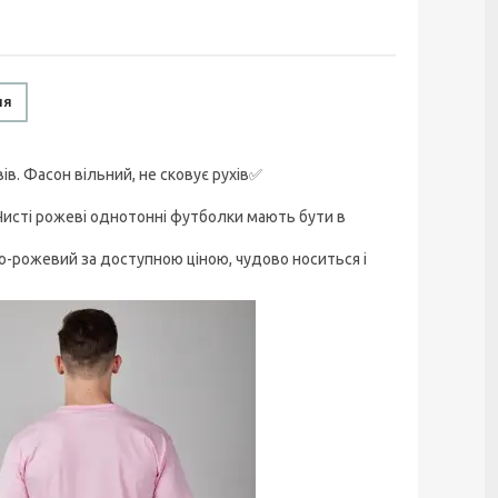
ня
ів. Фасон вільний, не сковує рухів✅
Чисті рожеві однотонні футболки мають бути в
тло-рожевий за доступною ціною, чудово носиться і