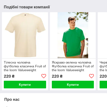
Подібні товари компанії
Тілесна чоловіча
Яскраво-зелена чоловіча
Черв
футболка класична Fruit of
Футболка класична Fruit of
футб
the loom Valueweight
the loom Valueweight
the 
бежевий базова
зелений
яскр
220
220
220
₴
₴
однотонна натуральна
Купити
Купити
Про нас