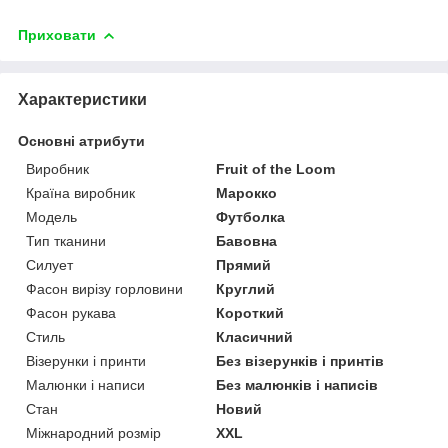
Приховати
Характеристики
Основні атрибути
Виробник
Fruit of the Loom
Країна виробник
Марокко
Модель
Футболка
Тип тканини
Бавовна
Силует
Прямий
Фасон вирізу горловини
Круглий
Фасон рукава
Короткий
Стиль
Класичний
Візерунки і принти
Без візерунків і принтів
Малюнки і написи
Без малюнків і написів
Стан
Новий
Міжнародний розмір
XXL