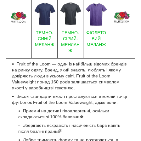
ФІОЛЕТО
ТЕМНО-
ТЕМНО-
ВИЙ
СИНІЙ
СІРИЙ-
МЕЛАНЖ
МЕЛАНЖ
МЕНЛАН
Ж
Fruit of the Loom — один із найбільш відомих брендів
на ринку одягу. Бренд, який знають, люблять і якому
довіряють люди в усьому світі. Fruit of the Loom
Valueweight понад 160 років залишається символом
якості у виробництві текстилю.
Високі стандарти якості простежуються в кожній точці
футболок Fruit of the Loom Valueweight, адже вони:
Приємні на дотик і гіпоалергенні, оскільки
складаються зі 100% бавовни🍀
Зберігають яскравість і насиченість барв навіть
після безлічі прань🌈
Добре тримають форму та не розтягуються, а