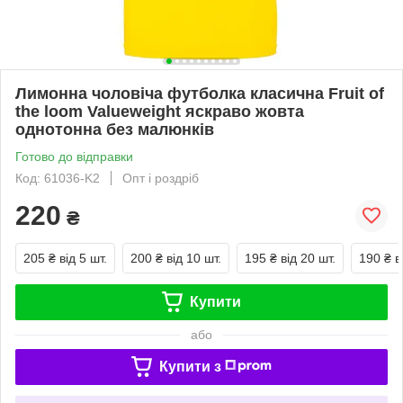
Лимонна чоловіча футболка класична Fruit of
the loom Valueweight яскраво жовта
однотонна без малюнків
Готово до відправки
Код: 61036-K2
Опт і роздріб
220
₴
205 ₴
від 5 шт.
200 ₴
від 10 шт.
195 ₴
від 20 шт.
190 ₴
в
Купити
або
Купити з