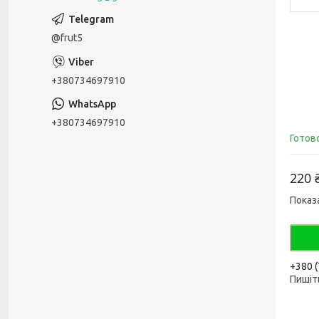
@frut5
+380734697910
+380734697910
Готов
220 
Показ
+380 (
Пишіть