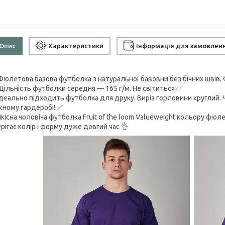
Опис
Характеристики
Інформація для замовлен
Фіолетова базова футболка з натуральної бавовни без бічних швів. 
Щільність футболки середня — 165 г/м. Не світиться ✅
Ідеально підходить футболка для друку. Виріз горловини круглий. 
жному гардеробі! ✅
Якісна чоловіча футболка Fruit of the loom Valueweight кольору фіо
рігає колір і форму дуже довгий час 👌