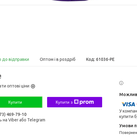
о до відправки
Оптом і в роздріб
Код:
61036-PE
₴
ати оптові ціни
Купити
Купити з
У компан
73) 469-79-10
купити б
 на Viber або Telegram
поверне