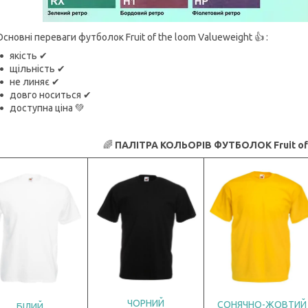
Основні переваги футболок Fruit of the loom Valueweight 👍 :
якість ✔
щільність ✔
не линяє ✔
довго носиться ✔
доступна ціна 💚
🌈
ПАЛІТРА КОЛЬОРІВ ФУТБОЛОК Fruit of 
ЧОРНИЙ
СОНЯЧНО-ЖОВТИЙ
БІЛИЙ