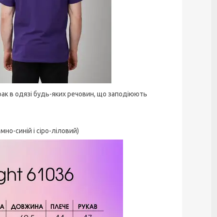
рак в одязі будь-яких речовин, що заподіюють
мно-синій і сіро-ліловий)