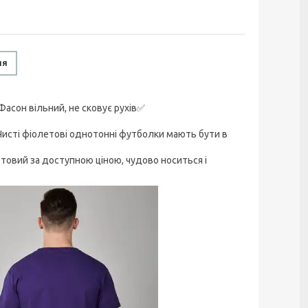
ня
Фасон вільний, не сковує рухів✅
Чисті фіолетові однотонні футболки мають бути в
летовий за доступною ціною, чудово носиться і