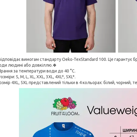
Відповідає вимогам стандарту Oeko-TexStandard 100. Це гарантує б
оди людині або довкіллю.🍀
Прання за температури води до 40 °C.
озміри: S, M, L, XL, XXL, 3XL, 4XL*, 5XL*.
озмір 4XL, 5XL представлений тільки в 4 кольорах: білий, чорний, те