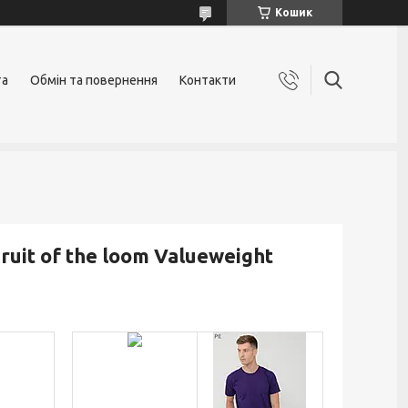
Кошик
та
Обмін та повернення
Контакти
uit of the loom Valueweight