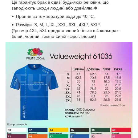
Це гарантує брак в одязі будь-яких речовин, що
заподіюють шкоди людині або довкіллю.🍀
Прання за температури води до 40 °C.
Розміри: S, M, L, XL, XXL, 3XL, 4XL*, 5XL*.
(*розмір 4XL, 5XL представлений тільки в 4 кольорах:
білий, чорний, темно-синій і сіро-ліловий)