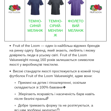
ФІОЛЕТО
ТЕМНО-
ТЕМНО-
ВИЙ
СИНІЙ
СІРИЙ-
МЕЛАНЖ
МЕЛАНЖ
МЕНЛАН
Ж
Fruit of the Loom — один із найбільш відомих брендів
на ринку одягу. Бренд, який знають, люблять і якому
довіряють люди в усьому світі. Fruit of the Loom
Valueweight понад 160 років залишається символом
якості у виробництві текстилю.
Високі стандарти якості простежуються в кожній точці
футболок Fruit of the Loom Valueweight, адже вони:
Приємні на дотик і гіпоалергенні, оскільки
складаються зі 100% бавовни🍀
Зберігають яскравість і насиченість барв навіть
після безлічі прань🌈
Добре тримають форму та не розтягуються, а
всі шви зроблені акуратно👌