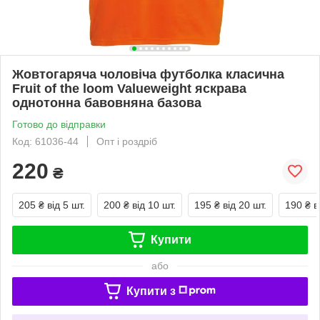
Жовтогаряча чоловіча футболка класична
Fruit of the loom Valueweight яскрава
однотонна бавовняна базова
Готово до відправки
Код: 61036-44
Опт і роздріб
220
₴
205 ₴
від 5 шт.
200 ₴
від 10 шт.
195 ₴
від 20 шт.
190 ₴
в
Купити
або
Купити з