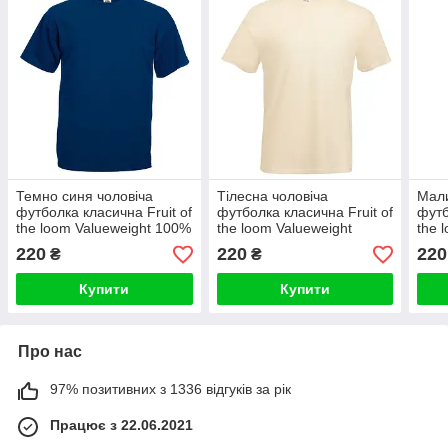
Темно синя чоловіча
Тілесна чоловіча
Мали
футболка класична Fruit of
футболка класична Fruit of
футб
the loom Valueweight 100%
the loom Valueweight
the 
бавовна базова
бежевий базова
фукс
220
220
220
₴
₴
однотонна
однотонна натуральна
рож
Купити
Купити
Про нас
97% позитивних з 1336 відгуків за рік
Працює з 22.06.2021