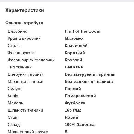
Характеристики
Основні атрибути
Виробник
Fruit of the Loom
Країна виробник
Марокко
Стиль
Класичний
Фасон рукава
Короткий
Фасон вирізу горловини
Круглий
Тип тканини
Бавовна
Візерунки і принти
Без візерунків і принтів
Малюнки і написи
Без малюнків і написів
Силует
Прямий
Колір
Помаранчевий
Модель
Футболка
Щільність тканини
165 г/м2
Стан
Новий
Склад
100% бавовна
Міжнародний розмір
S