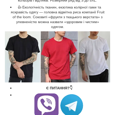
кольорів і відтінків. Розмірний ряд від S до 5XL.
👍 Екологічність тканин, екзотика колірної гами та
яскравість одягу — головна відмітна риса компанії Fruit
of the loom. Соковиті «фрукти з ткацького верстата» з
упевненістю можна назвати «здоровим і чистим»
одягом.
Є ПИТАННЯ?👇