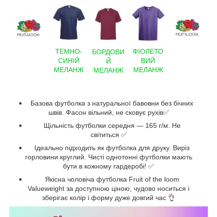
ФІОЛЕТО
ТЕМНО-
БОРДОВИ
ВИЙ
СИНІЙ
Й
МЕЛАНЖ
МЕЛАНЖ
МЕЛАНЖ
Базова футболка з натуральної бавовни без бічних
швів. Фасон вільний, не сковує рухів✅
Щільність футболки середня — 165 г/м. Не
світиться ✅
Ідеально підходить як футболка для друку. Виріз
горловини круглий. Чисті однотонні футболки мають
бути в кожному гардеробі! ✅
Якісна чоловіча футболка Fruit of the loom
Valueweight за доступною ціною, чудово носиться і
зберігає колір і форму дуже довгий час 👌