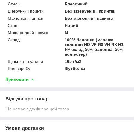
Стиль
Класичний
Візерунки і принти
Без візерунків і принтів
Малюнки і написи
Без малюнків і написів
Стан
Новий
Міжнародний розмір
M
Склад
100% бавовна (меланж
кольори HD VF R6 VH RX H1
HP склад 50% бавовна, 50%
поліестер)
Щільність тканини
165 г/м2
Вид виробу
Футболка
Приховати
Відгуки про товар
Ще немає відгуків про цей товар
Умови доставки