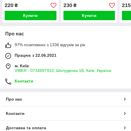
бавовна базова
однотонні 100% бавовна
базо
220
230
215
₴
₴
однотонна
Купити
Купити
Про нас
97% позитивних з 1336 відгуків за рік
Працює з 22.06.2021
м. Київ
VIBER - 0734697910, Шолуденка 1Б, Київ, Україна
Контакти
Про нас
Контакти
Доставка та оплата