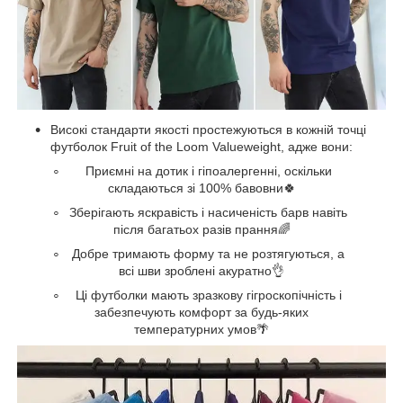
Високі стандарти якості простежуються в кожній точці
футболок Fruit of the Loom Valueweight, адже вони:
Приємні на дотик і гіпоалергенні, оскільки
складаються зі 100% бавовни🍀
Зберігають яскравість і насиченість барв навіть
після багатьох разів прання🌈
Добре тримають форму та не розтягуються, а
всі шви зроблені акуратно👌
Ці футболки мають зразкову гігроскопічність і
забезпечують комфорт за будь-яких
температурних умов🌴